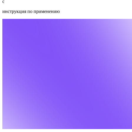
c
инструкция по применению